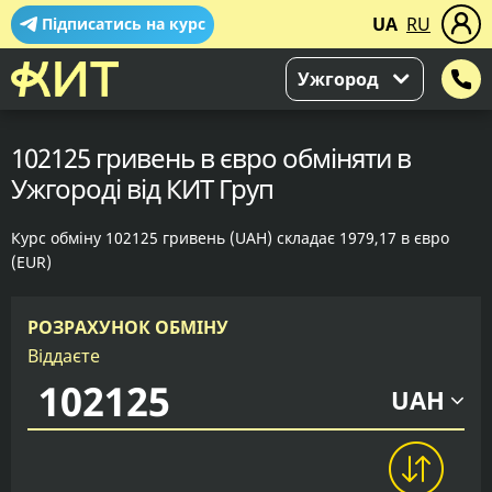
UA
RU
Підписатись на курс
Ужгород
102125 гривень в євро обміняти в
Ужгороді від КИТ Груп
Курс обміну 102125 гривень (UAH) складає 1979,17 в євро
(EUR)
РОЗРАХУНОК ОБМІНУ
Віддаєте
UAH