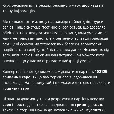
Курс оновлюється в режимі реального часу, щоб надати
точну інформацію.
Ми пишаємося тим, що у нас завжди найвигідніші курси
валют. Наша система постійно оновлюється, що дозволяє
обмінювати валюту за максимально вигідними умовами. З
нами не тільки вигідно, але й безпечно: всі ваші транзакції
захищені сучасними технологіями безпеки, гарантуючи
надійність та конфіденційність ваших даних. Незалежно від
того, який валютний обмін вам потрібен, ви можете бути
впевнені, що у нас ви отримаєте найкращі умови.
Конвертер валют допоможе вам дізнатися вартість
102125
гривень
у
євро
, якщо вам терміново знадобилася ця
інформація. На нашому сайті ви можете миттєво перекласти
гривню
у
євро
.
Ці знання допоможуть вам розрахувати вартість покупки
євро
і просто дізнатися співвідношення
гривні
до
євро
.
Також на сторінці можна дізнатися скільки коштує
102125