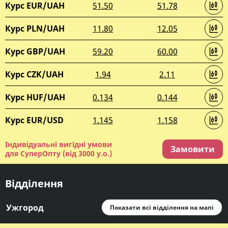
Курс EUR/UAH
51.50
51.78
Курс PLN/UAH
11.80
12.05
Курс GBP/UAH
59.20
60.00
Курс CZK/UAH
1.94
2.11
Курс HUF/UAH
0.134
0.144
Курс EUR/USD
1.145
1.158
Індивідуальні вигідні умови
Замовити
для СуперОпту (від 3000 у.о.)
Відділення
Ужгород
Показати всі відділення на мапі