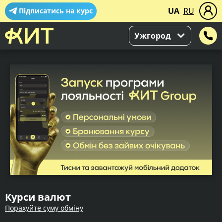
UA
RU
Підписатись на курс
Ужгород
Курси валют
Порахуйте суму обміну