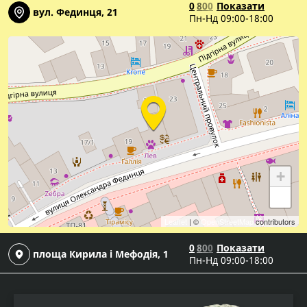
0
8
0
0
Показати
вул. Фединця, 21
Пн-Нд 09:00-18:00
+
−
Leaflet
| ©
OpenStreetMap
contributors
0
8
0
0
Показати
площа Кирила і Мефодія, 1
Пн-Нд 09:00-18:00