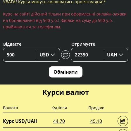
УВАГА! Курси можуть змінюватись протягом дня!*
Курс на сайті дійсний тільки при оформленні онлайн-заявки
на бронювання від 500 у.о.! Заявки на суму до 500 у.о.
приймаються за телефоном.
Віддаєте
Отримуєте
USD
UAH
Обміняти
Курси валют
Валюта
Купівля
Продаж
Курс USD/UAH
44.70
45.10