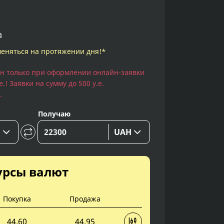
а
еняться на протяжении дня!*
ен только при оформлении онлайн-заявки
.! Заявки на сумму до 500 у.е.
.
Получаю
D
UAH
урсы валют
Покупка
Продажа
44.60
44.95