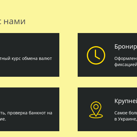
с нами
Бронир
тный курс обмена валют
Оформлени
фиксацией
Крупне
ь, проверка банкнот на
Самое бол
ие.
в Украине