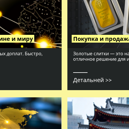
ине и миру
Покупка и продаж
ых доплат. Быстро,
Золотые слитки — это 
отличное решение для 
Детальней >>