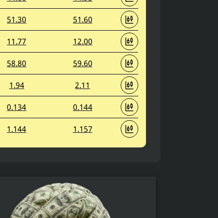
51.30
51.60
11.77
12.00
58.80
59.60
1.94
2.11
0.134
0.144
1.144
1.157