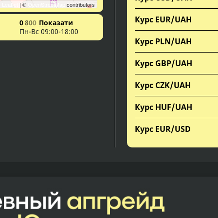
Leaflet
| ©
OpenStreetMap
contributors
Курс EUR/UAH
0
8
0
0
Показати
Пн-Вс 09:00-18:00
Курс PLN/UAH
Курс GBP/UAH
Курс CZK/UAH
Курс HUF/UAH
Курс EUR/USD