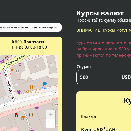
Курсы валют
Просчитайте сумму обмен
казать все отделения на карте
ВНИМАНИЕ! Курсы могут м
0
8
0
0
Показати
Курс на сайте действител
Пн-Вс 09:00-18:00
на бронирование от 500 у.е
принимаются по телефону
Отдаю
US
К
+
Валюта
−
Курс USD/UAH