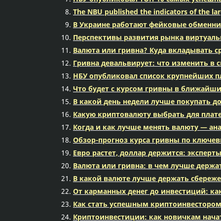
The NBU published the indicators of the l
В Украине работают фейковые обменник
Перспективы развития рынка виртуаль
Валюта или гривна? Куда вкладывать с
Гривна девальвирует: что изменить в
НБУ опубликовал список крупнейших п
Что будет с курсом гривны в ближайш
В какой день недели лучше покупать д
Какую криптовалюту выбрать для плат
Когда и как лучше менять валюту — а
Обзор-прогноз курса гривны по ключев
Евро растет, доллар держится: эксперт
Валюта или гривна: в чем лучше держа
В какой валюте лучше держать сбереже
От карманных денег до инвестиций: ка
Как стать успешным криптоинвестором:
Криптоинвестиции: как новичкам нача