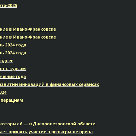
ета-2025
ние в Ивано-Франковске
ние в Ивано-Франковске
ь 2024 года
ь 2024 года
годнее
ет с курсом
ечение года
 развитии инноваций в финансовых сервисах
024
 операциям
 которых 6 — в Днепропетровской области
ает принять участие в розыгрыше приза