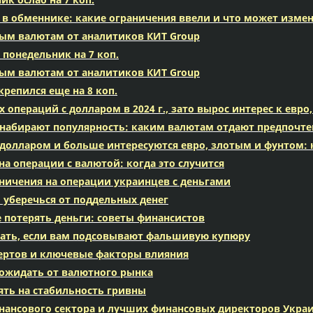
 в обменнике: какие ограничения ввели и что может измен
вым валютам от аналитиков КИТ Group
понедельник на 7 коп.
вым валютам от аналитиков КИТ Group
репился еще на 8 коп.
пераций с долларом в 2024 г., зато вырос интерес к евро,
й набирают популярность: каким валютам отдают предпочт
долларом и больше интересуются евро, злотым и фунтом:
а операции с валютой: когда это случится
аничения на операции украинцев с деньгами
уберечься от поддельных денег
 потерять деньги: советы финансистов
лать, если вам подсовывают фальшивую купюру
спертов и ключевые факторы влияния
о ожидать от валютного рынка
иять на стабильность гривны
инансового сектора и лучших финансовых директоров Укра