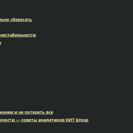
льно сберегать
 нестабильности
p
жения и не потерять все
сности — советы аналитиков КИТ Group