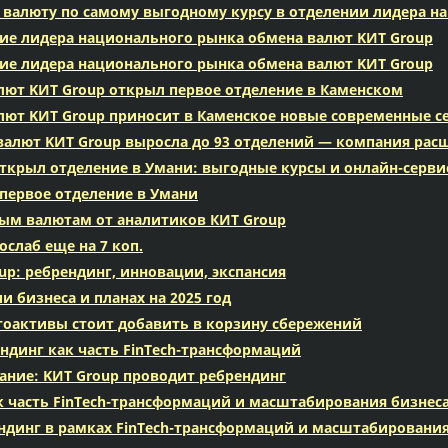
 валюту по самому выгодному курсу в отделении лидера н
ие лидера национального рынка обмена валют KИТ Group
ие лидера национального рынка обмена валют KИТ Group
лют KИТ Group открыл первое отделение в Каменском
лют KИТ Group приносит в Каменское новые современные с
валют KИТ Group выросла до 93 отделений — компания рас
ткрыл отделение в Умани: выгодные курсы и онлайн-серв
первое отделение в Умани
вым валютам от аналитиков КИТ Group
слаб еще на 7 коп.
up: ребрендинг, инновации, экспансия
и бизнеса и планах на 2025 год
тоактивы стоит добавить в корзину сбережений
ндинг как часть FinTech-трансформаций
ание: KИT Group проводит ребрендинг
к часть FinTech-трансформаций и масштабирования бизнес
ендинг в рамках FinTech-трансформаций и масштабировани