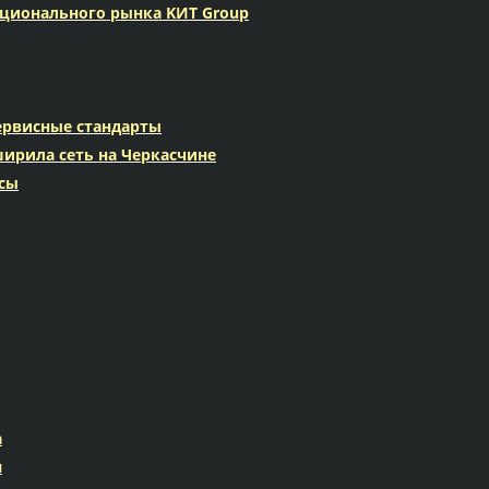
ационального рынка KИТ Group
ервисные стандарты
ширила сеть на Черкасчине
исы
а
я