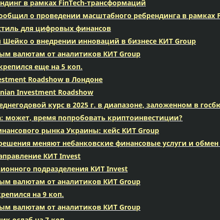
ндинг в рамках FinTech-трансформаций
сообщил о проведении масштабного ребрендинга в рамках 
 стиль для цифровых финансов
 Шейко о внедрении инноваций в бизнесе KИT Group
вым валютам от аналитиков КИТ Group
репился еще на 5 коп.
vestment Roadshow в Лондоне
nian Investment Roadshow
негодовой курс в 2025 г. в диапазоне, заложенном в госб
а: может, время попробовать криптоинвестиции?
нансового рынка Украины: кейс KИT Group
 решения меняют небанковские финансовые услуги и обмен
аправление КИТ Invest
ционного подразделения KИT Invest
вым валютам от аналитиков КИТ Group
репился на 9 коп.
вым валютам от аналитиков КИТ Group
к ослаб на 7 коп.