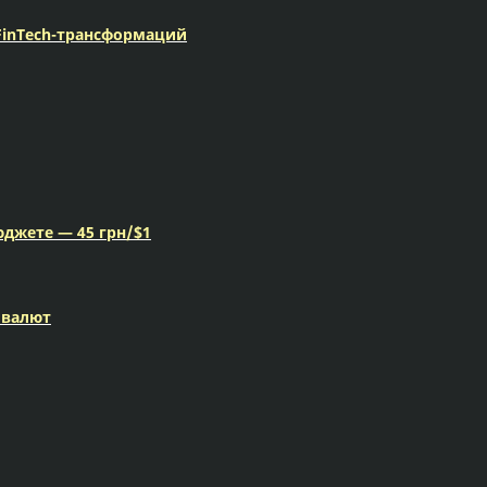
FinTech-трансформаций
юджете — 45 грн/$1
 валют