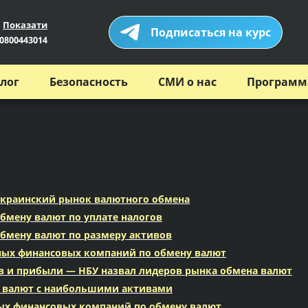
Показати
Подписаться на курс
0800443014
лог
Безопасность
СМИ о нас
Программ
 украинский рынок валютного обмена
бмену валют по уплате налогов
бмену валют по размеру активов
ных финансовых компаний по обмену валют
в и прибыли — НБУ назвал лидеров рынка обмена валют
у валют с наибольшими активами
ых финансовых компаний по обмену валют