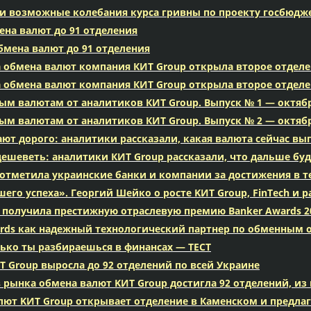
или возможные колебания курса гривны по проекту госбюдж
ена валют до 91 отделения
бмена валют до 91 отделения
 обмена валют компания КИТ Group открыла второе отделе
 обмена валют компания КИТ Group открыла второе отделе
ым валютам от аналитиков КИТ Group. Выпуск № 1 — октябр
ым валютам от аналитиков КИТ Group. Выпуск № 2 — октябр
ют дорого: аналитики рассказали, какая валюта сейчас вы
ешеветь: аналитики КИТ Group рассказали, что дальше буд
a отметила украинские банки и компании за достижения в т
его успеха». Георгий Шейко о росте KИТ Group, FinTech и
 получила престижную отраслевую премию Banker Awards 2
ards как надежный технологический партнер по обменным
ько ты разбираешься в финансах — ТЕСТ
Т Group выросла до 92 отделений по всей Украине
 рынка обмена валют KИТ Group достигла 92 отделений, из
ют KИТ Group открывает отделение в Каменском и предлаг