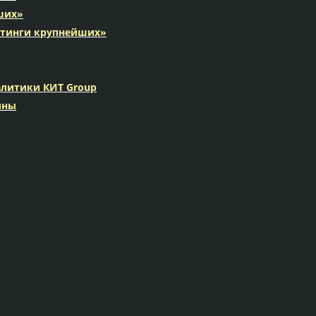
йших»
ейтинги крупнейших»
литики КИТ Group
ины