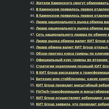
Жители Каменского смогут обменивать
В Каменском появилось первое отделен
В Каменском появилось первое отделен
Лидер национального рынка обмена ва
Лидер национального рынка обмена ва
Сеть национального лидера по обмену 
Лидер рынка обмена валют KИТ Group о
Лидер обмена валют KИТ Group открыл 
Обзор-прогноз курса гривны по ключе
Официальный курс гривны во вторник о
Стратегия укрепления позиций КИТ Gro
В КИТ Group рассказали о трансформаци
Биткоин или стейблкоины: какие крип
KИT Group проводит масштабный ребре
FinTech-трансформации и масштабиров
KИT Group осуществляет ребрендинг ка
KИT Group заявила, что проводит ребр