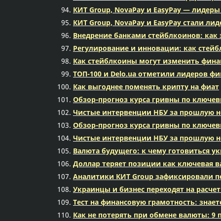
КИТ Group, NovaPay и EasyPay — лидер
КИТ Group, NovaPay и EasyPay стали л
Внедрение банками стейблкоинов: как 
Регулирование и инновации: как стей
Как стейблкоины могут изменить фин
ТОП-100 и Delo.ua отметили лидеров ф
Как выгоднее поменять крипту на фиат
Обзор-прогноз курса гривны по ключе
Чистые интервенции НБУ за прошлую н
Обзор-прогноз курса гривны по ключе
Чистые интервенции НБУ за прошлую н
Валюта будущего: к чему готовиться у
Доллар теряет позиции как ключевая в
Аналитики КИТ Group зафиксировали пе
Украинцы и бизнес переходят на расчет
Тест на финансовую грамотность: знает
Как не потерять при обмене валюты: 9