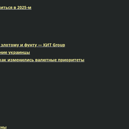
иться в 2025-м
 злотому и фунту — КИТ Group
ение украинцы
 как изменились валютные приоритеты
ины