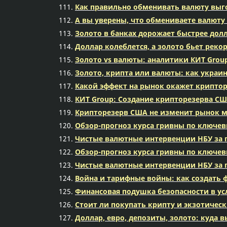
Как правильно обменивать валюту выго
А вы уверены, что обмениваете валюту
Золото в банках дорожает быстрее долл
Доллар колеблется, а золото бьет реко
Золото vs валюты: аналитики КИТ Grou
Золото, крипта или валюты: как украи
Какой эффект на рынок окажет криптор
КИТ Group: Создание крипторезерва С
Крипторезерв США не изменит рынок мг
Обзор-прогноз курса гривны по ключе
Чистые валютные интервенции НБУ за 
Обзор-прогноз курса гривны по ключе
Чистые валютные интервенции НБУ за 
Война и тарифные войны: как создать 
Финансовая подушка безопасности в усл
Стоит ли покупать крипту и экзотиче
Доллар, евро, депозиты, золото: куда 