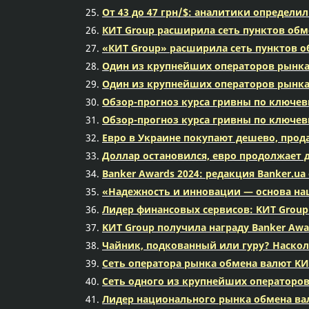
От 43 до 47 грн/$: аналитики определ
КИТ Group расширила сеть пунктов обм
«КИТ Group» расширила сеть пунктов о
Один из крупнейших операторов рынка
Один из крупнейших операторов рынка
Обзор-прогноз курса гривны по ключев
Обзор-прогноз курса гривны по ключев
Евро в Украине покупают дешево, прода
Доллар остановился, евро продолжает д
Banker Awards 2024: редакция Banker.u
«Надежность и инновации — основа наш
Лидер финансовых сервисов: KИТ Group
KИТ Group получила награду Banker Aw
Чайник, подкованный или гуру? Наскол
Сеть оператора рынка обмена валют KИ
Сеть одного из крупнейших операторов
Лидер национального рынка обмена вал