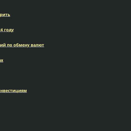
ерить
4 году
ий по обмену валют
ах
 инвестициям