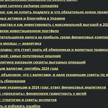
argest currency exchange companies
и: как не купить подделку и что обязательно нужно пров
ных активов и блокчейна в Украине
редства и как инвестировать с максимальной выгодой в 202
 своем инвестиционном портфеле
лательщиков налога на прибыль среди финансовых компан
ие месяцы — аналитика
оллары: что стоит знать об обменниках и валютных правил
ежей: самые популярные решения
налитики раскрыли секреты выгодных операций
ым валютам: сентябрь 2024 года
ы объяснили, что с валютами, и дали украинцам советы по
ть сбережения
ния украинцам в 2024 году: ответ финансовых аналитиков
к «прокачать» финансовую грамотность у детей
 стратегии и советы экспертов
ть и избежать ошибок