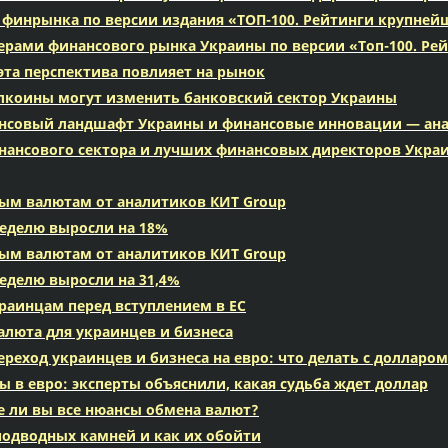
ы финрынка по версии издания «ТОП-100. Рейтинги крупне
идерами финансового рынка Украины по версии «Топ-100. Р
эта перспектива повлияет на рынок
блкоины могут изменить банковский сектор Украины
ансовый ландшафт Украины и финансовые инновации — ана
инансового сектора и лучших финансовых директоров Укра
вым валютам от аналитиков КИТ Group
еделю выросли на 18%
вым валютам от аналитиков КИТ Group
еделю выросли на 31,4%
краинцам перед вступлением в ЕС
алюта для украинцев и бизнеса
реход украинцев и бизнеса на евро: что делать с долларом
ы в евро: эксперты объяснили, какая судьба ждет доллар
е ли вы все нюансы обмена валют?
 подводных камней и как их обойти