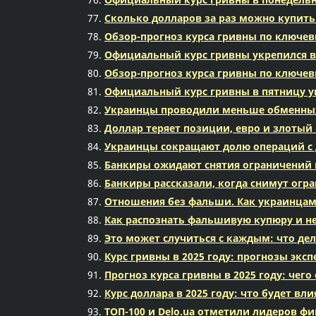
Сколько долларов за раз можно купить
Обзор-прогноз курса гривны по ключе
Официальный курс гривны укрепился в 
Обзор-прогноз курса гривны по ключе
Официальный курс гривны в пятницу ук
Украинцы проводили меньше обменных о
Доллар теряет позиции, евро и злоты
Украинцы сокращают долю операций с 
Банкиры ожидают снятия ограничений н
Банкиры рассказали, когда снимут огр
Отношения без фальши. Как украинцам 
Как распознать фальшивую купюру и не
Это может случиться с каждым: что де
Курс гривны в 2025 году: прогнозы эк
Прогноз курса гривны в 2025 году: чег
Курс доллара в 2025 году: что будет вл
ТОП-100 и Delo.ua отметили лидеров ф