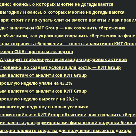
дно: нюансы, о которых многие не догадываются
 выгодно? Нюансы, о которых многие не догадываются
ара: стоит ли покупать слитки вместо валюты и как прави
рды: аналитики КИТ Group — как сохранить сбережения
p объяснили, как украинцам сохранить сбережения на фоне
нцам сохранить сбережения — советы аналитиков КИТ Grou
езерв США: прогнозы экспертов
ША ускорит глобальную легализацию цифровых активов
новенно, но создает условия для роста, — КИТ Group
вым валютам от аналитиков КИТ Group
прошлую неделю упали на 43,2%
вым валютам от аналитиков КИТ Group
прошлую неделю выросли на 20,2%
финансовую подушку в новых условиях
овиях войны: в КИТ Group объяснили, как сохранить сбере
ские валюты для формирования финансовой подушки безопа
выгодно вложить средства для получения высокого дохода