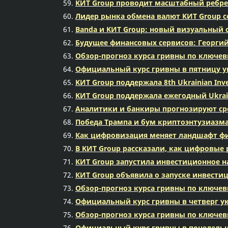
KИT Group проводит масштабный ребре
Лидер рынка обмена валют KИT Group 
Banda и KИT Group: новый визуальный
Будущее финансовых сервисов: Георгий
Обзор-прогноз курса гривны по ключе
Официальный курс гривны в пятницу ук
KИТ Group поддержала 8th Ukrainian In
KИТ Group поддержала ежегодный Ukrai
Аналитики и банкиры прогнозируют сред
Победа Трампа и бум криптоэнтузиазм
Как цифровизация меняет ландшафт фи
В KИT Group рассказали, как цифровые
КИТ Group запустила инвестиционное н
КИТ Group объявила о запуске инвести
Обзор-прогноз курса гривны по ключе
Официальный курс гривны в четверг ук
Обзор-прогноз курса гривны по ключе
Официальный курс гривны в понедельни