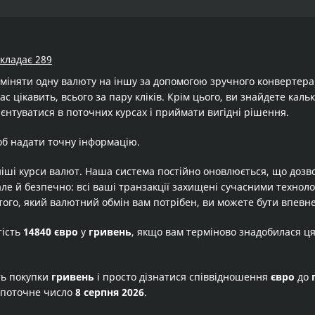
складає 289
бміняти одну валюту на іншу за допомогою зручного конвертер
ас цікавить, всього за пару кліків. Крім цього, ви знайдете кал
єнтуватися в поточних курсах і приймати вигідні рішення.
об надати точну інформацію.
іші курси валют. Наша система постійно оновлюється, що дозв
але й безпечно: всі ваші транзакції захищені сучасними технол
того, який валютний обмін вам потрібен, ви можете бути впевне
тість
14840 євро
у
гривень
, якщо вам терміново знадобилася ц
ть покупки
гривень
і просто дізнатися співвідношення
євро
до
 поточне число
8 серпня 2026
.