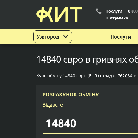
Послуги
0
8
0
0
Підтримка
Ужгород
Послуги
14840 євро в гривнях о
Курс обміну 14840 євро (EUR) складає 762034 в
РОЗРАХУНОК ОБМІНУ
Віддаєте