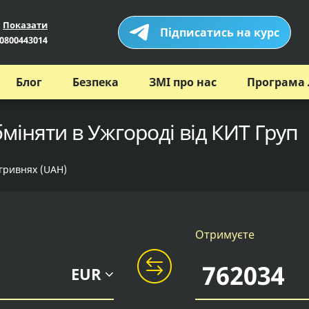
Показати
Підписатись на курс
0800443014
Блог
Безпека
ЗМІ про нас
Програма 
бміняти в Ужгороді від КИТ Груп
 гривнях (UAH)
Отримуєте
EUR