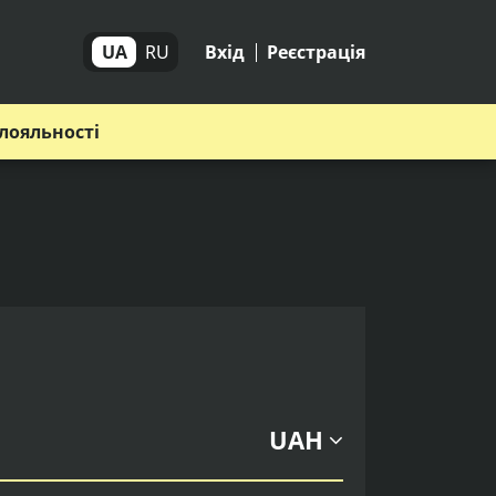
UA
RU
Вхід
Реєстрація
лояльності
UAH