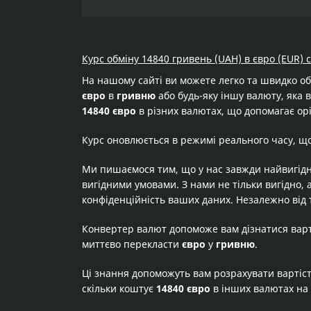
Курс обміну 14840 гривень (UAH) в євро (EUR) 
На нашому сайті ви можете легко та швидко о
євро
в
гривню
або будь-яку іншу валюту, яка в
14840 євро
в різних валютах, що допомагає орі
Курс оновлюється в режимі реального часу, щ
Ми пишаємося тим, що у нас завжди найвигідн
вигідними умовами. З нами не тільки вигідно, 
конфіденційність ваших даних. Незалежно від 
Конвертер валют допоможе вам дізнатися вар
миттєво перекласти
євро
у
гривню
.
Ці знання допоможуть вам розрахувати вартіс
скільки коштує
14840 євро
в інших валютах на