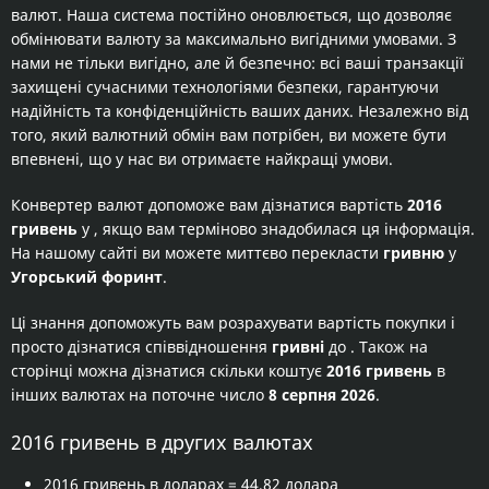
валют. Наша система постійно оновлюється, що дозволяє
обмінювати валюту за максимально вигідними умовами. З
нами не тільки вигідно, але й безпечно: всі ваші транзакції
захищені сучасними технологіями безпеки, гарантуючи
надійність та конфіденційність ваших даних. Незалежно від
того, який валютний обмін вам потрібен, ви можете бути
впевнені, що у нас ви отримаєте найкращі умови.
Конвертер валют допоможе вам дізнатися вартість
2016
гривень
у
, якщо вам терміново знадобилася ця інформація.
На нашому сайті ви можете миттєво перекласти
гривню
у
Угорський форинт
.
Ці знання допоможуть вам розрахувати вартість покупки
і
просто дізнатися співвідношення
гривні
до
. Також на
сторінці можна дізнатися скільки коштує
2016 гривень
в
інших валютах на поточне число
8 серпня 2026
.
2016 гривень в других валютах
2016 гривень в доларах
= 44,82 долара