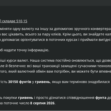
) складає 510,15
бміняти одну валюту на іншу за допомогою зручного конвертер
 вас цікавить, всього за пару кліків. Крім цього, ви знайдете к
 допомагає орієнтуватися в поточних курсах і приймати вигідні
об надати точну інформацію.
іші курси валют. Наша система постійно оновлюється, що дозв
але й безпечно: всі ваші транзакції захищені сучасними технол
того, який валютний обмін вам потрібен, ви можете бути впевне
тість
30150 фунтів
у
гривень
, якщо вам терміново знадобилася
ть покупки
гривень
і просто дізнатися співвідношення
фунта
д
на поточне число
8 серпня 2026
.