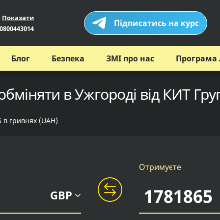
Показати
Підписатись на курс
0800443014
Блог
Безпека
ЗМІ про нас
Програма 
обміняти в Ужгороді від КИТ Гру
5 в гривнях (UAH)
Отримуєте
GBP