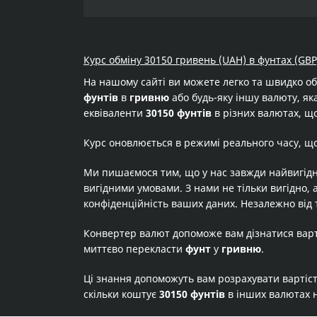
Курс обміну 30150 гривень (UAH) в фунтах (GBP
На нашому сайті ви можете легко та швидко о
фунтів
в
гривню
або будь-яку іншу валюту, яка
еквіваленти
30150 фунтів
в різних валютах, що
Курс оновлюється в режимі реального часу, щ
Ми пишаємося тим, що у нас завжди найвигідн
вигідними умовами. З нами не тільки вигідно, 
конфіденційність ваших даних. Незалежно від 
Конвертер валют допоможе вам дізнатися вар
миттєво перекласти
фунт
у
гривню
.
Ці знання допоможуть вам розрахувати вартіс
скільки коштує
30150 фунтів
в інших валютах 