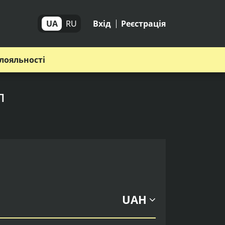
UA
RU
Вхід
Реєстрація
лояльності
п
UAH