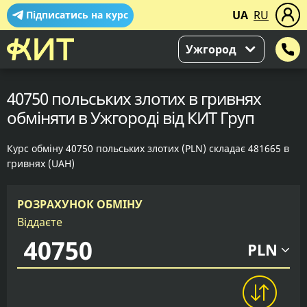
UA
RU
Підписатись на курс
Ужгород
40750 польських злотих в гривнях
обміняти в Ужгороді від КИТ Груп
Курс обміну 40750 польських злотих (PLN) складає 481665 в
гривнях (UAH)
РОЗРАХУНОК ОБМІНУ
Віддаєте
PLN