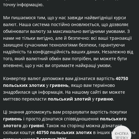
точну інформацію.
Ми пишаємося тим, що у нас завжди найвигідніші курси
валют. Наша система постійно оновлюється, що дозволяє
обмінювати валюту за максимально вигідними умовами. З
нами не тільки вигідно, але й безпечно: всі ваші транзакції
захищені сучасними технологіями безпеки, гарантуючи
надійність та конфіденційність ваших даних. Незалежно від
того, який валютний обмін вам потрібен, ви можете бути
впевнені, що у нас ви отримаєте найкращі умови.
Конвертер валют допоможе вам дізнатися вартість
40750
польських злотих
у
гривень
, якщо вам терміново
знадобилася ця інформація. На нашому сайті ви можете
миттєво перекласти
польський злотий
у
гривню
.
Ці знання допоможуть вам розрахувати вартість покупки
гривень
і просто дізнатися співвідношення
польського
злотого
до
гривні
. Також на сторінці можна дізнатися
скільки коштує
40750 польських злотих
в інших валютах на
КНОПКА
ЗВ'ЯЗКУ