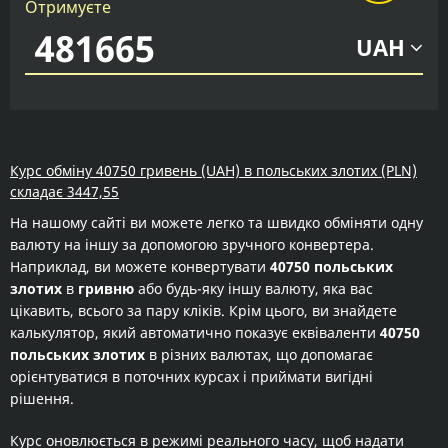
Отримуєте
UAH
Курс обміну 40750 гривень (UAH) в польських злотих (PLN)
складає 3447,55
На нашому сайті ви можете легко та швидко обміняти одну
валюту на іншу за допомогою зручного конвертера.
Наприклад, ви можете конвертувати
40750 польських
злотих
в
гривню
або будь-яку іншу валюту, яка вас
цікавить, всього за пару кліків. Крім цього, ви знайдете
калькулятор, який автоматично показує еквіваленти
40750
польських злотих
в різних валютах, що допомагає
орієнтуватися в поточних курсах і приймати вигідні
рішення.
Курс оновлюється в режимі реального часу, щоб надати