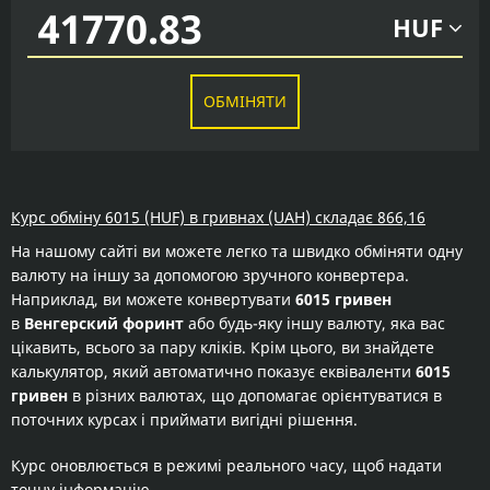
HUF
ОБМІНЯТИ
Курс обміну 6015 (HUF) в гривнах (UAH) складає 866,16
На нашому сайті ви можете легко та швидко обміняти одну
валюту на іншу за допомогою зручного конвертера.
Наприклад, ви можете конвертувати
6015 гривен
в
Венгерский форинт
або будь-яку іншу валюту, яка вас
цікавить, всього за пару кліків. Крім цього, ви знайдете
калькулятор, який автоматично показує еквіваленти
6015
гривен
в різних валютах, що допомагає орієнтуватися в
поточних курсах і приймати вигідні рішення.
Курс оновлюється в режимі реального часу, щоб надати
точну інформацію.