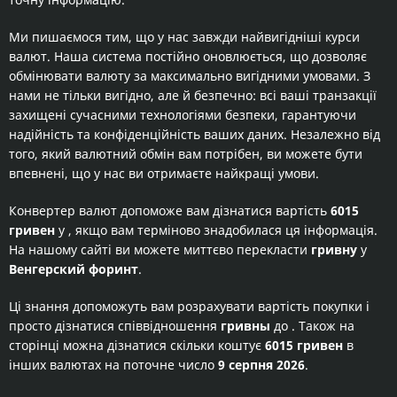
Ми пишаємося тим, що у нас завжди найвигідніші курси
валют. Наша система постійно оновлюється, що дозволяє
обмінювати валюту за максимально вигідними умовами. З
нами не тільки вигідно, але й безпечно: всі ваші транзакції
захищені сучасними технологіями безпеки, гарантуючи
надійність та конфіденційність ваших даних. Незалежно від
того, який валютний обмін вам потрібен, ви можете бути
впевнені, що у нас ви отримаєте найкращі умови.
Конвертер валют допоможе вам дізнатися вартість
6015
гривен
у
, якщо вам терміново знадобилася ця інформація.
На нашому сайті ви можете миттєво перекласти
гривну
у
Венгерский форинт
.
Ці знання допоможуть вам розрахувати вартість покупки
і
просто дізнатися співвідношення
гривны
до
. Також на
сторінці можна дізнатися скільки коштує
6015 гривен
в
інших валютах на поточне число
9 серпня 2026
.