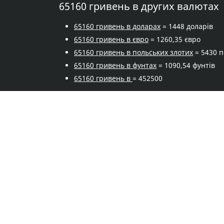
65160 гривень в других валютах
65160 гривень в доларах
= 1448 доларів
65160 гривень в євро
= 1260,35 євро
65160 гривень в польських злотих
= 5430 п
65160 гривень в фунтах
= 1090,54 фунтів
65160 гривень в
= 452500