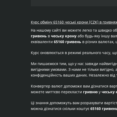
Курс обміну 65160 чеські крони (CZK) в гривнях
На нашому сайті ви можете легко та швидко о
гривень
в
чеську крону
або будь-яку іншу вал
еквіваленти
65160 гривень
в різних валютах, 
Курс оновлюється в режимі реального часу, щ
Ми пишаємося тим, що у нас завжди найвигідн
вигідними умовами. З нами не тільки вигідно, 
конфіденційність ваших даних. Незалежно від 
Конвертер валют допоможе вам дізнатися вар
можете миттєво перекласти
гривню
у
чеську 
Ці знання допоможуть вам розрахувати вартіс
можна дізнатися скільки коштує
65160 гривен