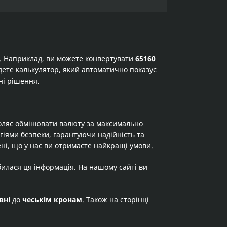
а. Наприклад, ви можете конвертувати
65160
айдете калькулятор, який автоматично показує
ні рішення.
оляє обмінювати валюту за максимально
огіями безпеки, гарантуючи надійність та
ні, що у нас ви отримаєте найкращі умови.
билася ця інформація. На нашому сайті ви
вні
до
чеськім кронам
. Також на сторінці