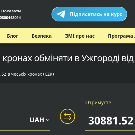
Показати
Підписатись на курс
0800443014
Блог
Безпека
ЗМІ про нас
Програма 
х кронах обміняти в Ужгороді від
52 в чеськіх кронах (CZK)
Отримуєте
UAH