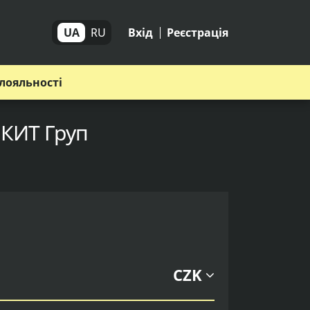
UA
RU
Вхід
Реєстрація
лояльності
 КИТ Груп
CZK