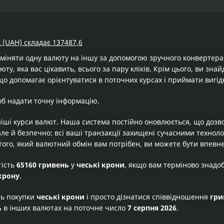
 (UAH) складає 137487,6
бміняти одну валюту на іншу за допомогою зручного конвертер
юту, яка вас цікавить, всього за пару кліків. Крім цього, ви зн
що допомагає орієнтуватися в поточних курсах і приймати вигід
об надати точну інформацію.
іші курси валют. Наша система постійно оновлюється, що дозв
але й безпечно: всі ваші транзакції захищені сучасними технол
того, який валютний обмін вам потрібен, ви можете бути впевне
тість
65160 гривень
у
чеські крони
, якщо вам терміново знадо
крону
.
ть покупки
чеські крони
і просто дізнатися співвідношення
гри
ь
в інших валютах на поточне число
7 серпня 2026
.