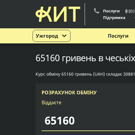
Послуги
0
8
0
0
Підтримка
Ужгород
Послуги
65160 гривень в чеські
Курс обміну 65160 гривень (UAH) складає 30881,
РОЗРАХУНОК ОБМІНУ
Віддаєте