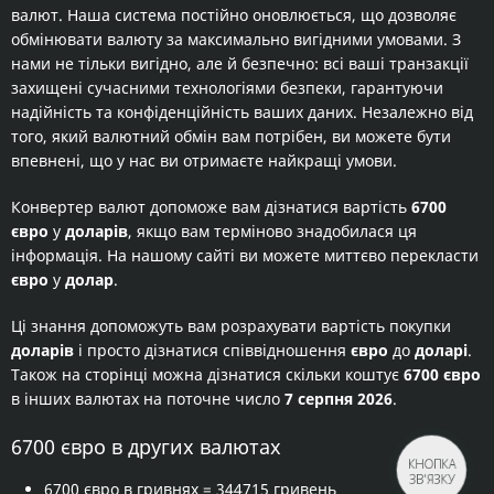
валют. Наша система постійно оновлюється, що дозволяє
обмінювати валюту за максимально вигідними умовами. З
нами не тільки вигідно, але й безпечно: всі ваші транзакції
захищені сучасними технологіями безпеки, гарантуючи
надійність та конфіденційність ваших даних. Незалежно від
того, який валютний обмін вам потрібен, ви можете бути
впевнені, що у нас ви отримаєте найкращі умови.
Конвертер валют допоможе вам дізнатися вартість
6700
євро
у
доларів
, якщо вам терміново знадобилася ця
інформація. На нашому сайті ви можете миттєво перекласти
євро
у
долар
.
Ці знання допоможуть вам розрахувати вартість покупки
доларів
і просто дізнатися співвідношення
євро
до
доларі
.
Також на сторінці можна дізнатися скільки коштує
6700 євро
в інших валютах на поточне число
7 серпня 2026
.
6700 євро в других валютах
КНОПКА
ЗВ'ЯЗКУ
6700 євро в гривнях
= 344715 гривень