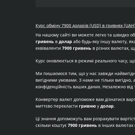
Курс обміну 7900 доларів (USD) в гривнях (UAH
На нашому сайті ви можете легко та швидко о
гривень
в
долар
або будь-яку іншу валюту, яка
еквіваленти
7900 гривень
в різних валютах, щ
Курс оновлюється в режимі реального часу, щ
Ми пишаємося тим, що у нас завжди найвигідн
вигідними умовами. З нами не тільки вигідно, 
конфіденційність ваших даних. Незалежно від 
Конвертер валют допоможе вам дізнатися вар
миттєво перекласти
гривню
у
долар
.
Ці знання допоможуть вам розрахувати вартіс
скільки коштує
7900 гривень
в інших валютах 