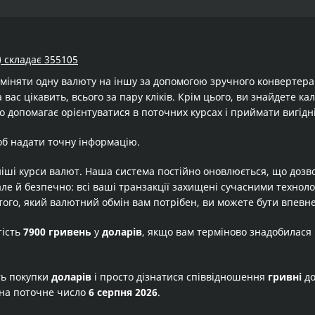
) складає 355105
бміняти одну валюту на іншу за допомогою зручного конвертер
 вас цікавить, всього за пару кліків. Крім цього, ви знайдете к
о допомагає орієнтуватися в поточних курсах і приймати вигідн
об надати точну інформацію.
іші курси валют. Наша система постійно оновлюється, що дозв
але й безпечно: всі ваші транзакції захищені сучасними технол
того, який валютний обмін вам потрібен, ви можете бути впевне
тість
7900 гривень
у
доларів
, якщо вам терміново знадобилася
ть покупки
доларів
і просто дізнатися співвідношення
гривні
д
на поточне число
6 серпня 2026
.