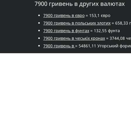
7900 гривень в других валютах
7900 гривень в євро
= 153,1 євро
7900 гривень в польських злотих
= 658,33 
7900 гривень в фунтах
= 132,55 фунта
7900 гривень в чеськіх кронах
= 3744,08 че
7900 гривень в
= 54861,11 Угорський фори