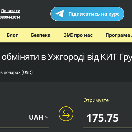
Показати
Підписатись на курс
0800443014
Блог
Безпека
ЗМІ про нас
Програма 
 обміняти в Ужгороді від КИТ Гр
 в доларах (USD)
Отримуєте
UAH