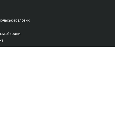
польських злотих
ської крони
нт
Правила сервісу
Політика конфіденційності
Банківське золото