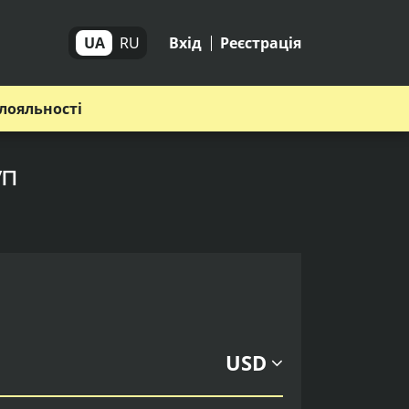
UA
RU
Вхід
Реєстрація
лояльності
уп
USD