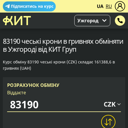
UA
RU
Підписатись на курс
Ужгород
83190 чеські крони в гривнях обміняти
в Ужгороді від КИТ Груп
Курс обміну 83190 чеські крони (CZK) складає 161388,6 в
гривнях (UAH)
РОЗРАХУНОК ОБМІНУ
Віддаєте
CZK