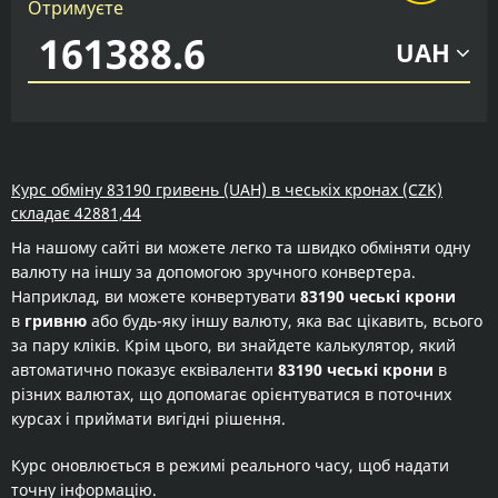
Отримуєте
UAH
Курс обміну 83190 гривень (UAH) в чеськіх кронах (CZK)
складає 42881,44
На нашому сайті ви можете легко та швидко обміняти одну
валюту на іншу за допомогою зручного конвертера.
Наприклад, ви можете конвертувати
83190 чеські крони
в
гривню
або будь-яку іншу валюту, яка вас цікавить, всього
за пару кліків. Крім цього, ви знайдете калькулятор, який
автоматично показує еквіваленти
83190 чеські крони
в
різних валютах, що допомагає орієнтуватися в поточних
курсах і приймати вигідні рішення.
Курс оновлюється в режимі реального часу, щоб надати
точну інформацію.