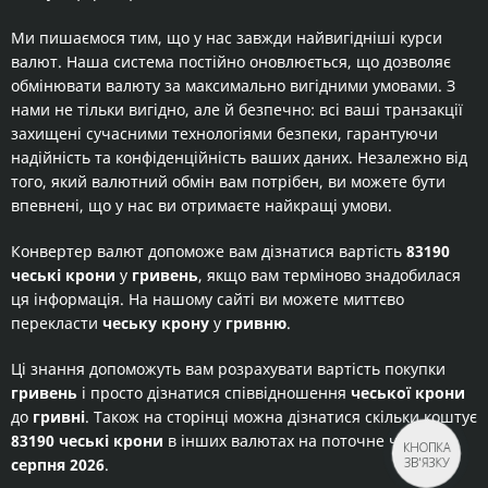
Ми пишаємося тим, що у нас завжди найвигідніші курси
валют. Наша система постійно оновлюється, що дозволяє
обмінювати валюту за максимально вигідними умовами. З
нами не тільки вигідно, але й безпечно: всі ваші транзакції
захищені сучасними технологіями безпеки, гарантуючи
надійність та конфіденційність ваших даних. Незалежно від
того, який валютний обмін вам потрібен, ви можете бути
впевнені, що у нас ви отримаєте найкращі умови.
Конвертер валют допоможе вам дізнатися вартість
83190
чеські крони
у
гривень
, якщо вам терміново знадобилася
ця інформація. На нашому сайті ви можете миттєво
перекласти
чеську крону
у
гривню
.
Ці знання допоможуть вам розрахувати вартість покупки
гривень
і просто дізнатися співвідношення
чеської крони
до
гривні
. Також на сторінці можна дізнатися скільки коштує
83190 чеські крони
в інших валютах на поточне число
7
КНОПКА
ЗВ'ЯЗКУ
серпня 2026
.