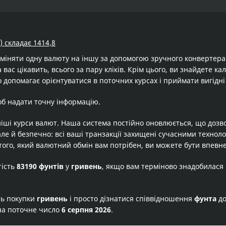
) складає 1414,8
бміняти одну валюту на іншу за допомогою зручного конвертер
 вас цікавить, всього за пару кліків. Крім цього, ви знайдете к
 допомагає орієнтуватися в поточних курсах і приймати вигідні
об надати точну інформацію.
іші курси валют. Наша система постійно оновлюється, що дозв
але й безпечно: всі ваші транзакції захищені сучасними технол
того, який валютний обмін вам потрібен, ви можете бути впевне
тість
83190 фунтів
у
гривень
, якщо вам терміново знадобилася
ть покупки
гривень
і просто дізнатися співвідношення
фунта
д
на поточне число
6 серпня 2026
.