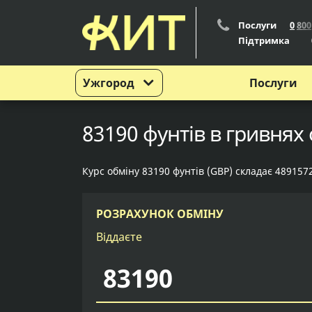
Послуги
0
8
0
0
Підтримка
Ужгород
Послуги
83190 фунтів в гривнях 
Курс обміну 83190 фунтів (GBP) складає 489157
РОЗРАХУНОК ОБМІНУ
Віддаєте