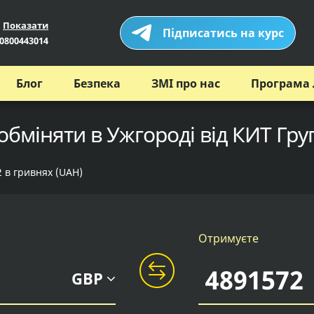
Показати
Підписатись на курс
0800443014
Блог
Безпека
ЗМІ про нас
Програма 
обміняти в Ужгороді від КИТ Гру
2 в гривнях (UAH)
Отримуєте
GBP