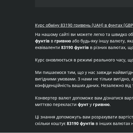
Курс обміну 83190 гривень (UAH) в фунтах (GBP
На нашому сайті ви можете легко та швидко о
фунтів
в
гривню
або будь-яку іншу валюту, яка
еквіваленти
83190 фунтів
в різних валютах, що
Курс оновлюється в режимі реального часу, щ
Ми пишаємося тим, що у нас завжди найвигідн
вигідними умовами. З нами не тільки вигідно, 
конфіденційність ваших даних. Незалежно від 
Конвертер валют допоможе вам дізнатися вар
миттєво перекласти
фунт
у
гривню
.
Ці знання допоможуть вам розрахувати вартіс
скільки коштує
83190 фунтів
в інших валютах 