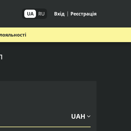
UA
RU
Вхід
Реєстрація
лояльності
п
UAH