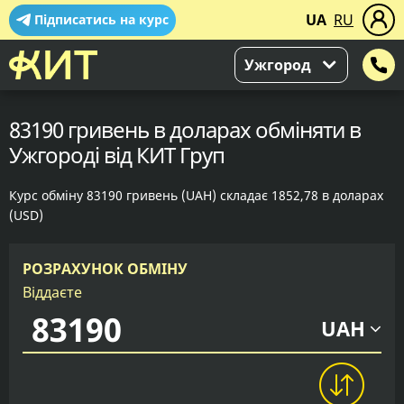
UA
RU
Підписатись на курс
Ужгород
83190 гривень в доларах обміняти в
Ужгороді від КИТ Груп
Курс обміну 83190 гривень (UAH) складає 1852,78 в доларах
(USD)
РОЗРАХУНОК ОБМІНУ
Віддаєте
UAH