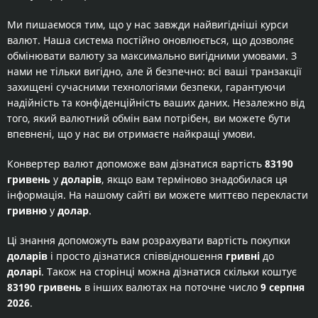
Ми пишаємося тим, що у нас завжди найвигідніші курси
валют. Наша система постійно оновлюється, що дозволяє
обмінювати валюту за максимально вигідними умовами. З
нами не тільки вигідно, але й безпечно: всі ваші транзакції
захищені сучасними технологіями безпеки, гарантуючи
надійність та конфіденційність ваших даних. Незалежно від
того, який валютний обмін вам потрібен, ви можете бути
впевнені, що у нас ви отримаєте найкращі умови.
Конвертер валют допоможе вам дізнатися вартість
83190
гривень
у
доларів
, якщо вам терміново знадобилася ця
інформація. На нашому сайті ви можете миттєво перекласти
гривню
у
долар
.
Ці знання допоможуть вам розрахувати вартість покупки
доларів
і просто дізнатися співвідношення
гривні
до
доларі
. Також на сторінці можна дізнатися скільки коштує
83190 гривень
в інших валютах на поточне число
9 серпня
2026
.