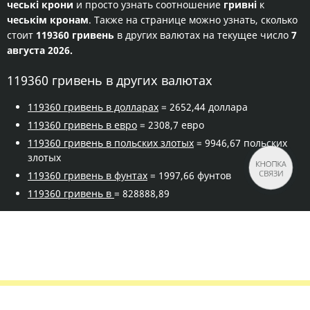
чеські крони
и просто узнать соотношение
гривні
к
чеськім кронам
. Также на странице можно узнать, сколько
стоит
119360 гривень
в других валютах на текущее число
7
августа 2026.
119360 гривень в других валютах
119360 гривень в долларах
= 2652,44 доллара
119360 гривень в евро
= 2308,7 евро
119360 гривень в польских злотых
= 9946,67 польских
злотых
КНОПКА
СВЯЗИ
119360 гривень в фунтах
= 1997,66 фунтов
119360 гривень в
= 828888,89
Правила сервиса