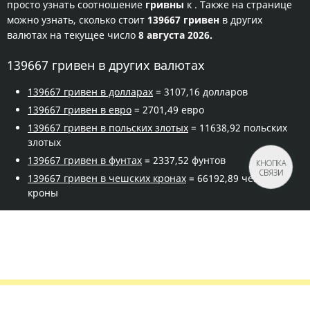
просто узнать соотношение
гривны
к
. Также на странице
можно узнать, сколько стоит
139667 гривен
в других
валютах на текущее число
8 августа 2026.
139667 гривен в других валютах
139667 гривен в долларах
= 3107,16 долларов
139667 гривен в евро
= 2701,49 евро
139667 гривен в польских злотых
= 11638,92 польских
злотых
139667 гривен в фунтах
= 2337,52 фунтов
КНОПКА
СВЯЗИ
139667 гривен в чешских кронах
= 66192,89 чешской
кроны
Правила сервиса