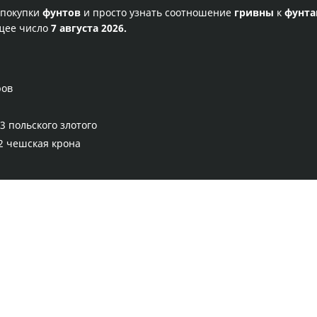
 покупки
фунтов
и просто узнать соотношение
гривны
к
фунт
ущее число
7 августа 2026.
ров
3 польского злотого
2 чешская крона
Правила сервиса