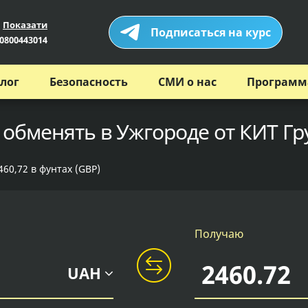
Показати
Подписаться на курс
0800443014
лог
Безопасность
СМИ о нас
Программ
 обменять в Ужгороде от КИТ Гр
60,72 в фунтах (GBP)
Получаю
UAH