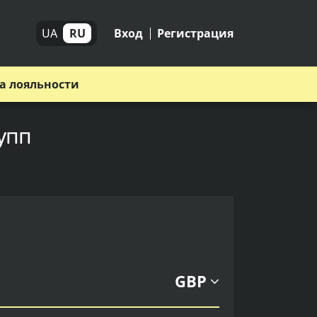
UA
RU
Вход
Регистрация
а лояльности
упп
GBP