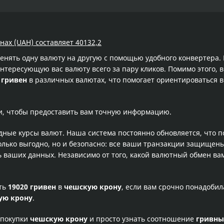
нах (UAH) составляет 40132,2
менять одну валюту на другую с помощью удобного конвертера
тересующую вас валюту всего за пару кликов. Помимо этого, в
 гривен
в различных валютах, что помогает ориентироваться в
и, чтобы предоставить вам точную информацию.
одные курсы валют. Наша система постоянно обновляется, что 
олько выгодно, но и безопасно: все ваши транзакции защищен
ваших данных. Независимо от того, какой валютный обмен вам
сть
19020 гривен
в
чешскую крону
, если вам срочно понадоби
ую крону
.
 покупки
чешскую крону
и просто узнать соотношение
гривны