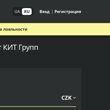
UA
RU
Вход
Регистрация
а лояльности
т КИТ Групп
CZK