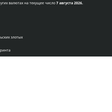
ругих валютах на текущее число
7 августа 2026.
ьских злотых
оринта
Правила сервиса
Политика конфиденциальности