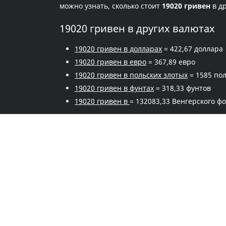
можно узнать, сколько стоит
19020 гривен
в д
19020 гривен в других валютах
19020 гривен в долларах
= 422,67 доллара
19020 гривен в евро
= 367,89 евро
19020 гривен в польских злотых
= 1585 пол
19020 гривен в фунтах
= 318,33 фунтов
19020 гривен в
= 132083,33 Венгерского ф