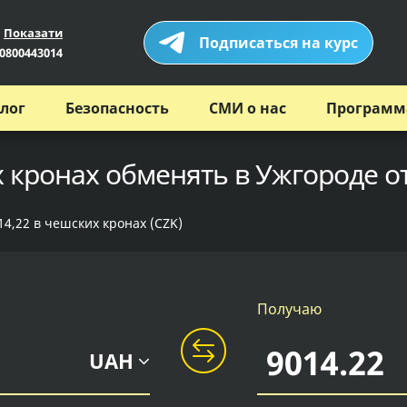
Показати
Подписаться на курс
0800443014
лог
Безопасность
СМИ о нас
Программ
х кронах обменять в Ужгороде о
14,22 в чешских кронах (CZK)
Получаю
UAH