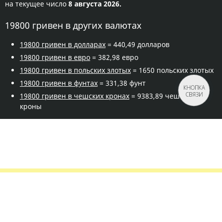
на текущее число
8 августа 2026.
19800 гривен в других валютах
19800 гривен в долларах
= 440,49 долларов
19800 гривен в евро
= 382,98 евро
19800 гривен в польских злотых
= 1650 польских злотых
19800 гривен в фунтах
= 331,38 фунт
КНОПКА
СВЯЗИ
19800 гривен в чешских кронах
= 9383,89 чешской
кроны
Правила сервиса
Политика конфиденциальности
Банковское золото