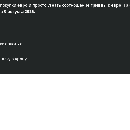
 покупки
евро
и просто узнать соотношение
гривны
к
евро
. Та
ло
9 августа 2026.
ких злотых
ешскую крону
Правила сервиса