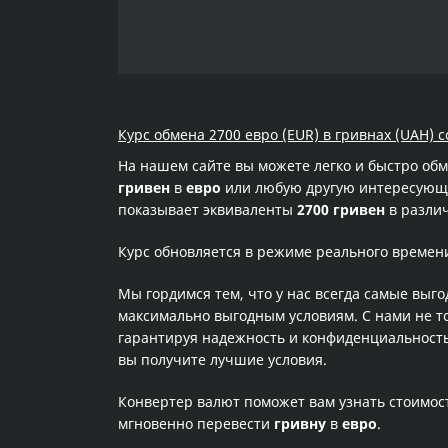
Курс обмена 2700 евро (EUR) в гривнах (UAH) 
На нашем сайте вы можете легко и быстро об
гривен
в
евро
или любую другую интересующую
показывает эквиваленты
2700 гривен
в различ
Курс обновляется в режиме реального времен
Мы гордимся тем, что у нас всегда самые выг
максимально выгодным условиям. С нами не т
гарантируя надежность и конфиденциальность 
вы получите лучшие условия.
Конвертер валют поможет вам узнать стоимо
мгновенно перевести
гривну
в
евро
.