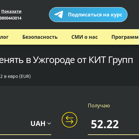
Показати
Подписаться на курс
0800443014
лог
Безопасность
СМИ о нас
Программ
енять в Ужгороде от КИТ Групп
2 в евро (EUR)
Получаю
UAH