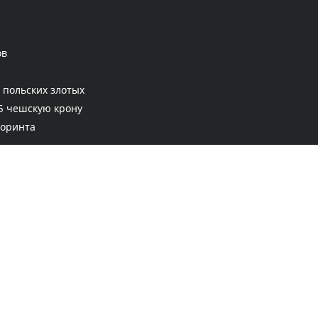
ов
 польских злотых
5 чешскую крону
форинта
Правила сервиса
Политика конфиденциальности
Банковское золото