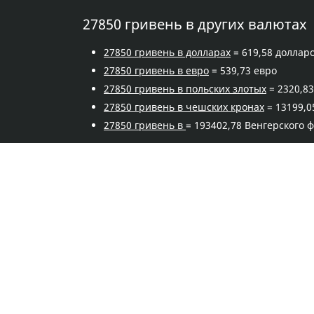
27850 гривень в других валютах
27850 гривень в долларах
= 619,58 доллар
27850 гривень в евро
= 539,73 евро
27850 гривень в польских злотых
= 2320,83
27850 гривень в чешских кронах
= 13199,0
27850 гривень в
= 193402,78 Венгерского 