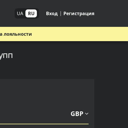
UA
RU
Вход
Регистрация
а лояльности
рупп
GBP