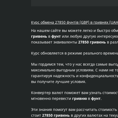
Курс обмена 27850 фунтів (GBP) в гривнях (UAH
На нашем сайте вы можете легко и быстро об
гривень
в
фунт
или любую другую интересующу
показывает эквиваленты
27850 гривень
в раз
Курс обновляется в режиме реального времен
Мы гордимся тем, что у нас всегда самые выг
максимально выгодным условиям. С нами не т
гарантируя надежность и конфиденциальность 
вы получите лучшие условия.
Конвертер валют поможет вам узнать стоимо
мгновенно перевести
гривню
в
фунт
.
Эти знания помогут вам рассчитать стоимость
стоит
27850 гривень
в других валютах на тек