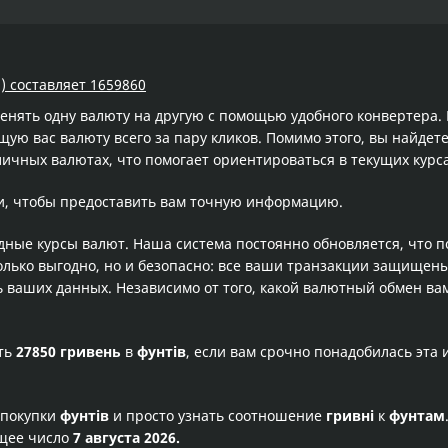
) составляет 1659860
менять одну валюту на другую с помощью удобного конвертера
ю вас валюту всего за пару кликов. Помимо этого, вы найдете
личных валютах, что помогает ориентироваться в текущих кур
и, чтобы предоставить вам точную информацию.
одные курсы валют. Наша система постоянно обновляется, что 
олько выгодно, но и безопасно: все ваши транзакции защищен
ваших данных. Независимо от того, какой валютный обмен вам
сть
27850 гривень
в
фунтів
, если вам срочно понадобилась эта
 покупки
фунтів
и просто узнать соотношение
гривні
к
фунтам
ущее число
7 августа 2026.