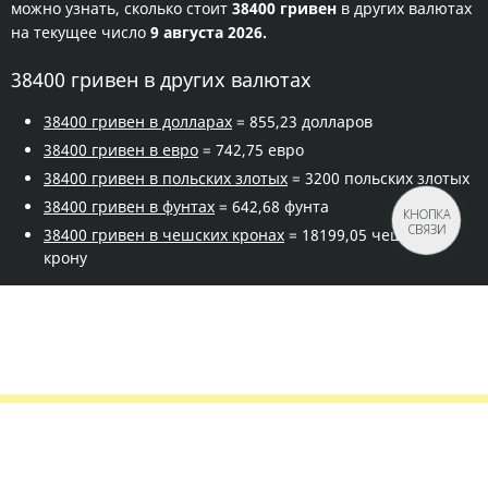
можно узнать, сколько стоит
38400 гривен
в других валютах
на текущее число
9 августа 2026.
38400 гривен в других валютах
38400 гривен в долларах
= 855,23 долларов
38400 гривен в евро
= 742,75 евро
38400 гривен в польских злотых
= 3200 польских злотых
38400 гривен в фунтах
= 642,68 фунта
КНОПКА
СВЯЗИ
38400 гривен в чешских кронах
= 18199,05 чешскую
крону
Правила сервиса
Политика конфиденциальности
Банковское золото