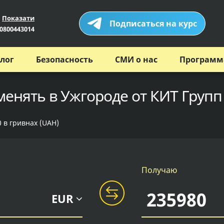
Показати
Подписаться на курс
0800443014
лог
Безопасность
СМИ о нас
Программ
менять в Ужгороде от КИТ Групп
0 в гривнах (UAH)
Получаю
EUR