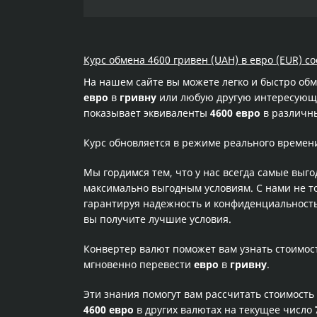
Курс обмена 4600 гривен (UAH) в евро (EUR) со
На нашем сайте вы можете легко и быстро об
евро
в
гривну
или любую другую интересующую
показывает эквиваленты
4600 евро
в различны
Курс обновляется в режиме реального времен
Мы гордимся тем, что у нас всегда самые выг
максимально выгодным условиям. С нами не т
гарантируя надежность и конфиденциальность 
вы получите лучшие условия.
Конвертер валют поможет вам узнать стоимо
мгновенно перевести
евро
в
гривну
.
Эти знания помогут вам рассчитать стоимость
4600 евро
в других валютах на текущее число