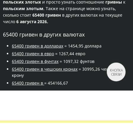
польских злотых
и просто узнать соотношение
гривны
к
польским злотым
. Также на странице можно узнать,
сколько стоит
65400 гривен
в других валютах на текущее
число
6 августа 2026.
65400 гривен в других валютах
65400 гривен в долларах
= 1454,95 доллара
65400 гривен в евро
= 1267,44 евро
65400 гривен в фунтах
= 1097,32 фунтов
65400 гривен в чешских кронах
= 30995,26 чешскую
КНОПКА
СВЯЗИ
крону
65400 гривен в
= 454166,67
Правила сервиса