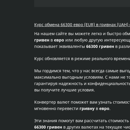
Курс обмена 66300 евро (EUR) в гривнах (UAH)
На нашем сайте вы можете легко и быстро об
гривен
в
евро
или любую другую интересующую
показывает эквиваленты
66300 гривен
в разли
Курс обновляется в режиме реального времен
Мы гордимся тем, что у нас всегда самые выг
максимально выгодным условиям. С нами не т
гарантируя надежность и конфиденциальность 
вы получите лучшие условия.
Конвертер валют поможет вам узнать стоимо
мгновенно перевести
гривну
в
евро
.
Эти знания помогут вам рассчитать стоимость
66300 гривен
в других валютах на текущее чи