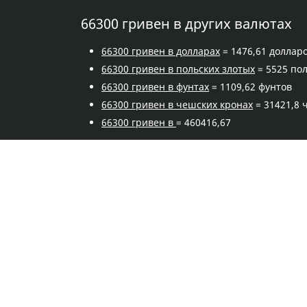
66300 гривен в других валютах
66300 гривен в долларах
= 1476,61 доллар
66300 гривен в польских злотых
= 5525 пол
66300 гривен в фунтах
= 1109,62 фунтов
66300 гривен в чешских кронах
= 31421,8 
66300 гривен в
= 460416,67