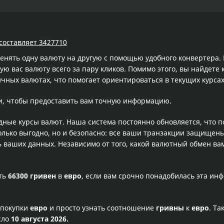
 составляет 3427710
менять одну валюту на другую с помощью удобного конвертера
 вас валюту всего за пару кликов. Помимо этого, вы найдете 
чных валютах, что помогает ориентироваться в текущих курс
и, чтобы предоставить вам точную информацию.
одные курсы валют. Наша система постоянно обновляется, что 
олько выгодно, но и безопасно: все ваши транзакции защищен
ваших данных. Независимо от того, какой валютный обмен вам
сть
66300 гривен
в
евро
, если вам срочно понадобилась эта ин
 покупки
евро
и просто узнать соотношение
гривны
к
евро
. Та
сло
10 августа 2026.