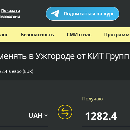
Показати
Подписаться на курс
0800443014
лог
Безопасность
СМИ о нас
Программ
менять в Ужгороде от КИТ Групп
2,4 в евро (EUR)
Получаю
UAH