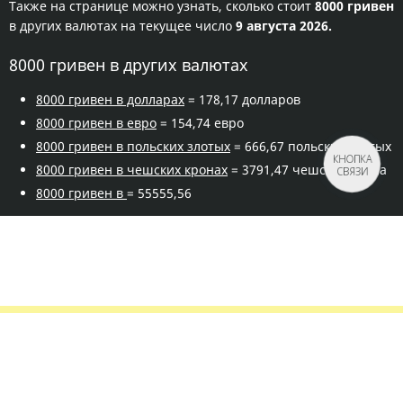
Также на странице можно узнать, сколько стоит
8000 гривен
в других валютах на текущее число
9 августа 2026.
8000 гривен в других валютах
8000 гривен в долларах
= 178,17 долларов
8000 гривен в евро
= 154,74 евро
8000 гривен в польских злотых
= 666,67 польских злотых
КНОПКА
8000 гривен в чешских кронах
= 3791,47 чешская крона
СВЯЗИ
8000 гривен в
= 55555,56
Правила сервиса
Политика конфиденциальности
Банковское золото