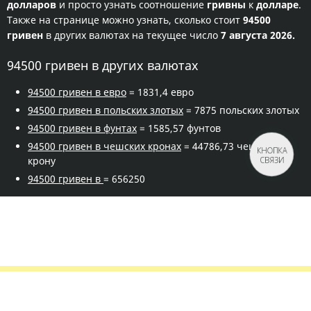
долларов
и просто узнать соотношение
гривны
к
долларе
.
Также на странице можно узнать, сколько стоит
94500
гривен
в других валютах на текущее число
7 августа 2026.
94500 гривен в других валютах
94500 гривен в евро
= 1831,4 евро
94500 гривен в польских злотых
= 7875 польских злотых
94500 гривен в фунтах
= 1585,57 фунтов
94500 гривен в чешских кронах
= 44786,73 чешскую
КНОПКА
крону
СВЯЗИ
94500 гривен в
= 656250
Правила сервиса
Политика конфиденциальности