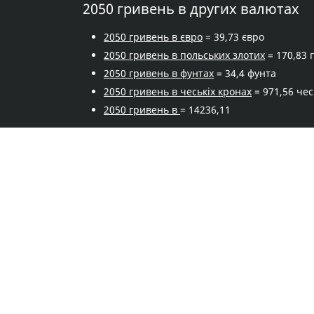
2050 гривень в других валютах
2050 гривень в євро
= 39,73 євро
2050 гривень в польських злотих
= 170,83 
2050 гривень в фунтах
= 34,4 фунта
2050 гривень в чеськіх кронах
= 971,56 че
2050 гривень в
= 14236,11