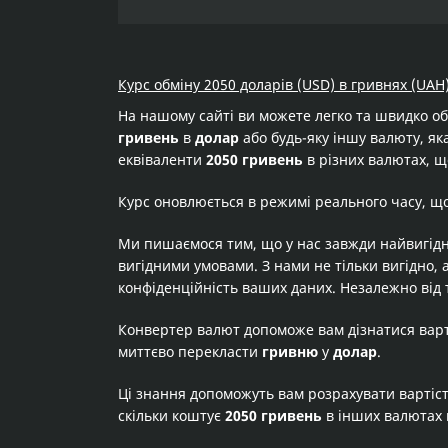
Курс обміну 2050 доларів (USD) в гривнях (UAH
На нашому сайті ви можете легко та швидко о
гривень
в
долар
або будь-яку іншу валюту, яка
еквіваленти
2050 гривень
в різних валютах, щ
Курс оновлюється в режимі реального часу, щ
Ми пишаємося тим, що у нас завжди найвигідн
вигідними умовами. З нами не тільки вигідно, 
конфіденційність ваших даних. Незалежно від 
Конвертер валют допоможе вам дізнатися вар
миттєво перекласти
гривню
у
долар
.
Ці знання допоможуть вам розрахувати вартіс
скільки коштує
2050 гривень
в інших валютах 