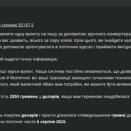
) складає 92147,5
бміняти одну валюту на іншу за допомогою зручного конвертер
 вас цікавить, всього за пару кліків. Крім цього, ви знайдете к
о допомагає орієнтуватися в поточних курсах і приймати вигідн
об надати точну інформацію.
іші курси валют. Наша система постійно оновлюється, що дозв
але й безпечно: всі ваші транзакції захищені сучасними технол
того, який валютний обмін вам потрібен, ви можете бути впевне
тість
2050 гривень
у
доларів
, якщо вам терміново знадобилася
ть покупки
доларів
і просто дізнатися співвідношення
гривні
д
на поточне число
6 серпня 2026
.