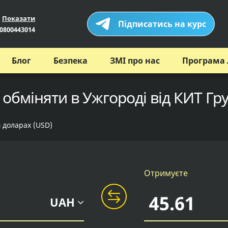
Показати
Підписатись на курс
0800443014
Блог
Безпека
ЗМІ про нас
Програма 
 обміняти в Ужгороді від КИТ Гр
в доларах (USD)
Отримуєте
UAH