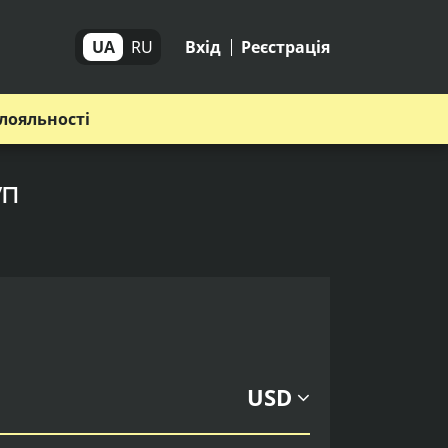
UA
RU
Вхід
Реєстрація
лояльності
уп
USD