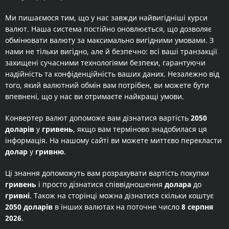
Ми пишаємося тим, що у нас завжди найвигідніші курси
валют. Наша система постійно оновлюється, що дозволяє
обмінювати валюту за максимально вигідними умовами. З
нами не тільки вигідно, але й безпечно: всі ваші транзакції
захищені сучасними технологіями безпеки, гарантуючи
надійність та конфіденційність ваших даних. Незалежно від
того, який валютний обмін вам потрібен, ви можете бути
впевнені, що у нас ви отримаєте найкращі умови.
Конвертер валют допоможе вам дізнатися вартість
2050
доларів
у
гривень
, якщо вам терміново знадобилася ця
інформація. На нашому сайті ви можете миттєво перекласти
долар
у
гривню
.
Ці знання допоможуть вам розрахувати вартість покупки
гривень
і просто дізнатися співвідношення
долара
до
гривні
. Також на сторінці можна дізнатися скільки коштує
2050 доларів
в інших валютах на поточне число
8 серпня
2026
.