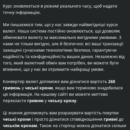
Курс оновлюється в режимі реального часу, щоб надати
точну інформацію.
Ми пишаємося тим, що у нас завжди найвигідніші курси
валют. Наша система постійно оновлюється, що дозволяє
обмінювати валюту за максимально вигідними умовами. З
нами не тільки вигідно, але й безпечно: всі ваші транзакції
захищені сучасними технологіями безпеки, гарантуючи
надійність та конфіденційність ваших даних. Незалежно від
того, який валютний обмін вам потрібен, ви можете бути
впевнені, що у нас ви отримаєте найкращі умови.
Конвертер валют допоможе вам дізнатися вартість
260
гривень
у
чеські крони
, якщо вам терміново знадобилася
ця інформація. На нашому сайті ви можете миттєво
перекласти
гривню
у
чеську крону
.
Ці знання допоможуть вам розрахувати вартість покупки
чеські крони
і просто дізнатися співвідношення
гривні
до
чеськім кронам
. Також на сторінці можна дізнатися скільки