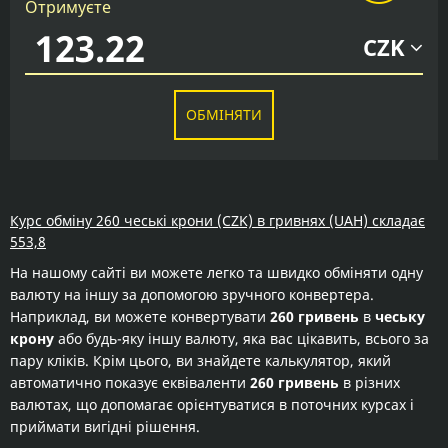
Отримуєте
CZK
ОБМІНЯТИ
Курс обміну 260 чеські крони (CZK) в гривнях (UAH) складає
553,8
На нашому сайті ви можете легко та швидко обміняти одну
валюту на іншу за допомогою зручного конвертера.
Наприклад, ви можете конвертувати
260 гривень
в
чеську
крону
або будь-яку іншу валюту, яка вас цікавить, всього за
пару кліків. Крім цього, ви знайдете калькулятор, який
автоматично показує еквіваленти
260 гривень
в різних
валютах, що допомагає орієнтуватися в поточних курсах і
приймати вигідні рішення.