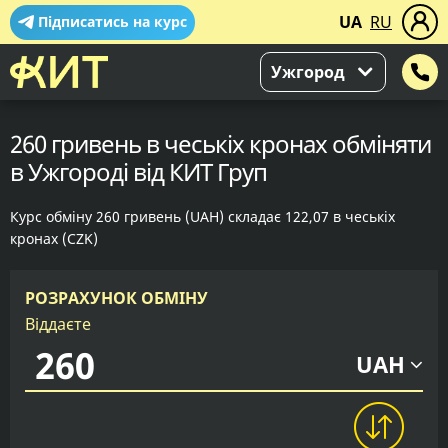
UA
RU
Підписатись на курс
Ужгород
260 гривень в чеськіх кронах обміняти
в Ужгороді від КИТ Груп
Курс обміну 260 гривень (UAH) складає 122,07 в чеськіх
кронах (CZK)
РОЗРАХУНОК ОБМІНУ
Віддаєте
UAH