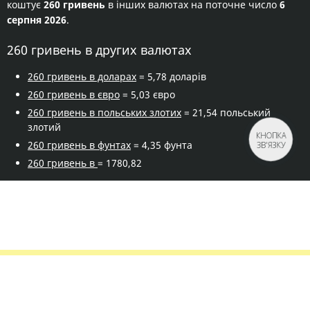
коштує
260 гривень
в інших валютах на поточне число
6
серпня 2026
.
260 гривень в других валютах
260 гривень в доларах
= 5,78 доларів
260 гривень в євро
= 5,03 євро
260 гривень в польських злотих
= 21,54 польський
злотий
КНОПКА
260 гривень в фунтах
= 4,35 фунта
ЗВ'ЯЗКУ
260 гривень в
= 1780,82
Правила сервісу
Політика конфіденційності
Банківське золото