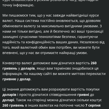
точну інформацію.
Ми пишаємося тим, що у нас завжди найвигідніші курси
валют. Наша система постійно оновлюється, що дозволяє
обмінювати валюту за максимально вигідними умовами. З
нами не тільки вигідно, але й безпечно: всі ваші транзакції
захищені сучасними технологіями безпеки, гарантуючи
надійність та конфіденційність ваших даних. Незалежно від
того, який валютний обмін вам потрібен, ви можете бути
впевнені, що у нас ви отримаєте найкращі умови.
Конвертер валют допоможе вам дізнатися вартість
260
гривень
у
доларів
, якщо вам терміново знадобилася ця
інформація. На нашому сайті ви можете миттєво перекласти
гривню
у
долар
.
Ці знання допоможуть вам розрахувати вартість покупки
доларів
і просто дізнатися співвідношення
гривні
до
доларі
. Також на сторінці можна дізнатися скільки коштує
260 гривень
в інших валютах на поточне число
7 серпня