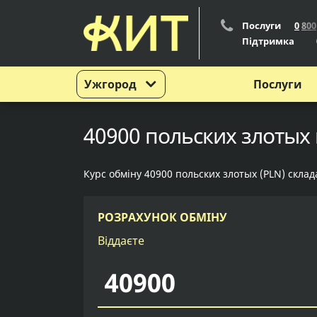
Послуги
0
8
0
0
Підтримка
Ужгород
Послуги
40900 польских злотых 
Курс обміну 40900 польских злотых (PLN) склад
РОЗРАХУНОК ОБМІНУ
Віддаєте