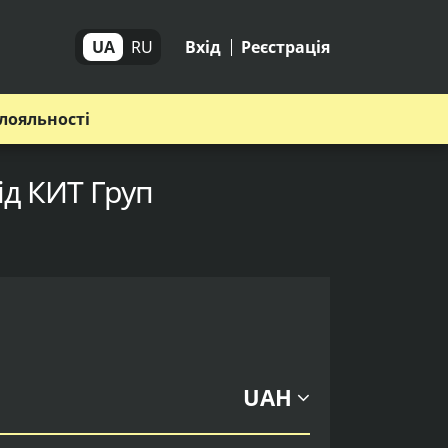
UA
RU
Вхід
Реєстрація
лояльності
ід КИТ Груп
UAH