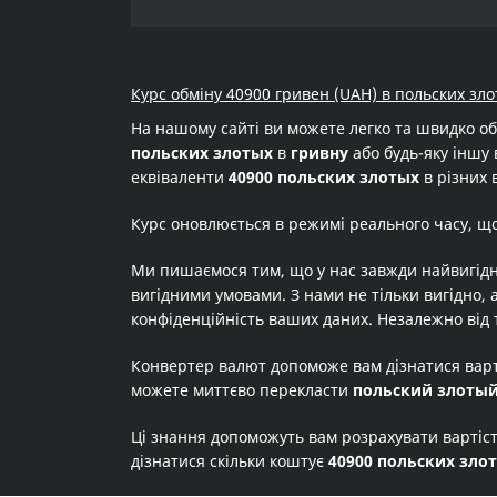
Курс обміну 40900 гривен (UAH) в польских зло
На нашому сайті ви можете легко та швидко о
польских злотых
в
гривну
або будь-яку іншу 
еквіваленти
40900 польских злотых
в різних 
Курс оновлюється в режимі реального часу, щ
Ми пишаємося тим, що у нас завжди найвигідн
вигідними умовами. З нами не тільки вигідно, 
конфіденційність ваших даних. Незалежно від 
Конвертер валют допоможе вам дізнатися вар
можете миттєво перекласти
польский злоты
Ці знання допоможуть вам розрахувати вартіс
дізнатися скільки коштує
40900 польских зло