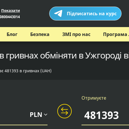
Показати
Підписатись на курс
0800443014
Блог
Безпека
ЗМІ про нас
Програма 
в гривнах обміняти в Ужгороді в
ає 481393 в гривнах (UAH)
Отримуєте
PLN