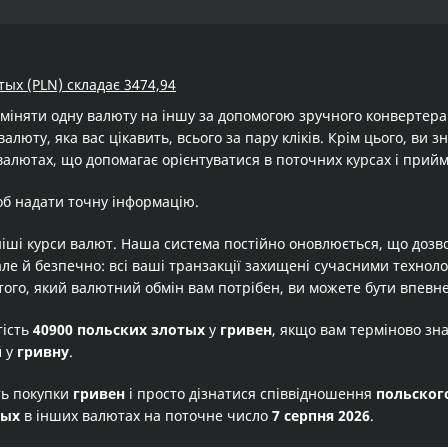
тых (PLN) складає 3474,94
бміняти одну валюту на іншу за допомогою зручного конвертер
валюту, яка вас цікавить, всього за пару кліків. Крім цього, ви
валютах, що допомагає орієнтуватися в поточних курсах і прийм
об надати точну інформацію.
іші курси валют. Наша система постійно оновлюється, що дозв
але й безпечно: всі ваші транзакції захищені сучасними технол
того, який валютний обмін вам потрібен, ви можете бути впевне
тість
40900 польских злотых
у
гривен
, якщо вам терміново зн
й
у
гривну
.
ть покупки
гривен
і просто дізнатися співвідношення
польског
тых
в інших валютах на поточне число
7 серпня 2026
.