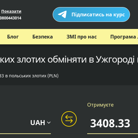
Показати
Підписатись на курс
0800443014
Блог
Безпека
ЗМІ про нас
Програма 
ких злотих обміняти в Ужгороді 
33 в польських злотих (PLN)
Отримуєте
UAH