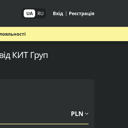
UA
RU
Вхід
Реєстрація
лояльності
від КИТ Груп
PLN