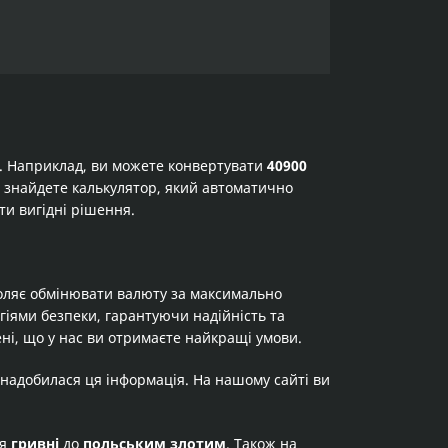
а. Наприклад, ви можете конвертувати
40900
 ви знайдете калькулятор, який автоматично
ти вигідні рішення.
оляє обмінювати валюту за максимально
огіями безпеки, гарантуючи надійність та
ні, що у нас ви отримаєте найкращі умови.
знадобилася ця інформація. На нашому сайті ви
ня
гривні
до
польським злотим
. Також на