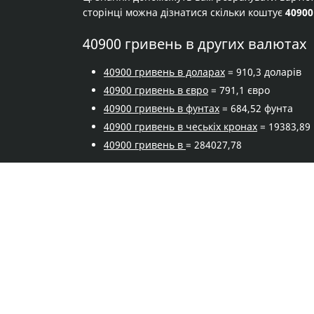
сторінці можна дізнатися скільки коштує
40900
40900 гривень в других валютах
40900 гривень в доларах
= 910,3 доларів
40900 гривень в євро
= 791,1 євро
40900 гривень в фунтах
= 684,52 фунта
40900 гривень в чеськіх кронах
= 19383,89
40900 гривень в
= 284027,78