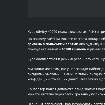
Курс обміну 40900 польських злотих (PLN) в гр
На нашому сайті ви можете легко та швидко о
гривень
в
польський злотий
або будь-яку інш
показує еквіваленти
40900 гривень
в різних в
Курс оновлюється в режимі реального часу, щ
Ми пишаємося тим, що у нас завжди найвигідн
вигідними умовами. З нами не тільки вигідно, 
конфіденційність ваших даних. Незалежно від 
Конвертер валют допоможе вам дізнатися вар
можете миттєво перекласти
гривню
у
польсь
Ці знання допоможуть вам розрахувати вартіс