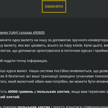
ОБМІНЯТИ
ивнях (UAH) складає 490800
бміняти одну валюту на іншу за допомогою зручного конвертер
у валюту, яка вас цікавить, всього за пару кліків. Крім цього,
алютах, що допомагає орієнтуватися в поточних курсах і прийма
об надати точну інформацію.
іші курси валют. Наша система постійно оновлюється, що дозв
але й безпечно: всі ваші транзакції захищені сучасними технол
того, який валютний обмін вам потрібен, ви можете бути впевне
тість
40900 гривень
у
польських злотих
, якщо вам терміново 
кий злотий
.
ть покупки
польських злотих
і просто дізнатися співвідношен