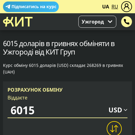
UA
RU
Підписатись на курс
Ужгород
6015 доларів в гривнях обміняти в
Ужгороді від КИТ Груп
Курс обміну 6015 доларів (USD) складає 268269 в гривнях
(UAH)
РОЗРАХУНОК ОБМІНУ
Віддаєте
USD