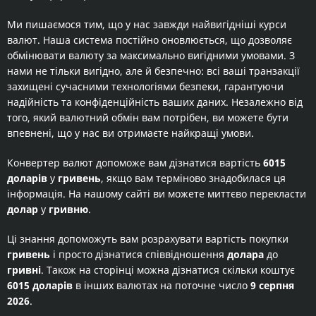
Ми пишаємося тим, що у нас завжди найвигідніші курси
валют. Наша система постійно оновлюється, що дозволяє
обмінювати валюту за максимально вигідними умовами. З
нами не тільки вигідно, але й безпечно: всі ваші транзакції
захищені сучасними технологіями безпеки, гарантуючи
надійність та конфіденційність ваших даних. Незалежно від
того, який валютний обмін вам потрібен, ви можете бути
впевнені, що у нас ви отримаєте найкращі умови.
Конвертер валют допоможе вам дізнатися вартість
6015
доларів
у
гривень
, якщо вам терміново знадобилася ця
інформація. На нашому сайті ви можете миттєво перекласти
долар
у
гривню
.
Ці знання допоможуть вам розрахувати вартість покупки
гривень
і просто дізнатися співвідношення
долара
до
гривні
. Також на сторінці можна дізнатися скільки коштує
6015 доларів
в інших валютах на поточне число
9 серпня
2026
.