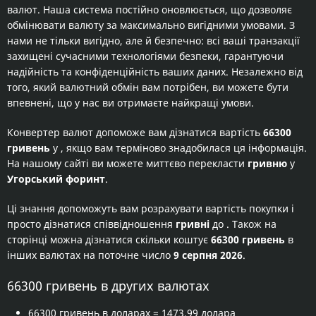
валют. Наша система постійно оновлюється, що дозволяє
обмінювати валюту за максимально вигідними умовами. З
нами не тільки вигідно, але й безпечно: всі ваші транзакції
захищені сучасними технологіями безпеки, гарантуючи
надійність та конфіденційність ваших даних. Незалежно від
того, який валютний обмін вам потрібен, ви можете бути
впевнені, що у нас ви отримаєте найкращі умови.
Конвертер валют допоможе вам дізнатися вартість
66300
гривень
у
, якщо вам терміново знадобилася ця інформація.
На нашому сайті ви можете миттєво перекласти
гривню
у
Угорський форинт
.
Ці знання допоможуть вам розрахувати вартість покупки
і
просто дізнатися співвідношення
гривні
до
. Також на
сторінці можна дізнатися скільки коштує
66300 гривень
в
інших валютах на поточне число
9 серпня 2026
.
66300 гривень в других валютах
66300 гривень в доларах
= 1473,99 долара