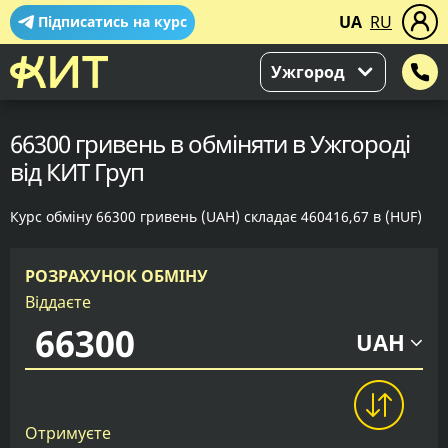
UA
RU
Підписатись на курс
Ужгород
66300 гривень в обміняти в Ужгороді
від КИТ Груп
Курс обміну 66300 гривень (UAH) складає 460416,67 в (HUF)
РОЗРАХУНОК ОБМІНУ
Віддаєте
UAH
Отримуєте