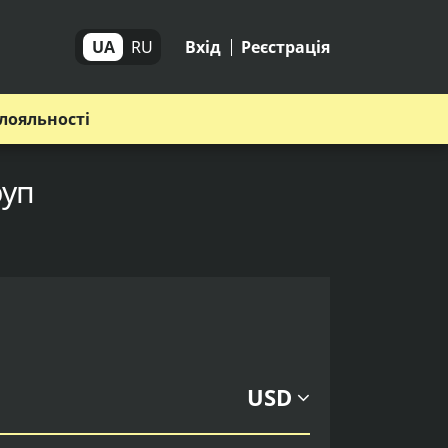
UA
RU
Вхід
Реєстрація
лояльності
руп
USD