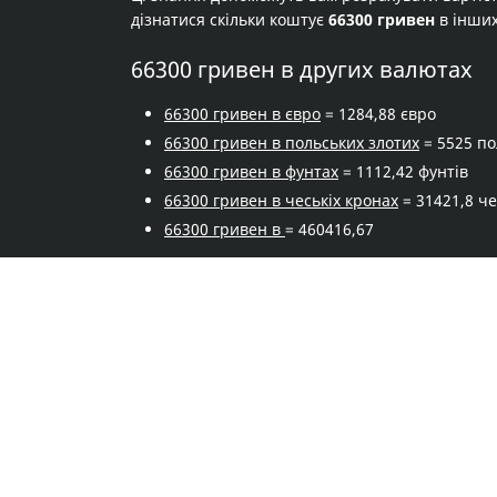
дізнатися скільки коштує
66300 гривен
в інших
66300 гривен в других валютах
66300 гривен в євро
= 1284,88 євро
66300 гривен в польських злотих
= 5525 по
66300 гривен в фунтах
= 1112,42 фунтів
66300 гривен в чеськіх кронах
= 31421,8 ч
66300 гривен в
= 460416,67