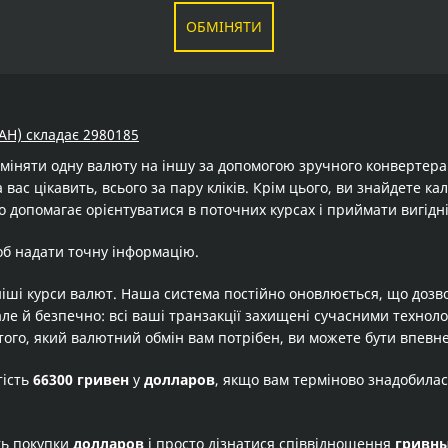
ОБМІНЯТИ
AH) складає 2980185
бміняти одну валюту на іншу за допомогою зручного конвертер
 вас цікавить, всього за пару кліків. Крім цього, ви знайдете к
о допомагає орієнтуватися в поточних курсах і приймати вигідн
об надати точну інформацію.
іші курси валют. Наша система постійно оновлюється, що дозв
але й безпечно: всі ваші транзакції захищені сучасними технол
того, який валютний обмін вам потрібен, ви можете бути впевне
тість
66300 гривен
у
долларов
, якщо вам терміново знадобилас
ть покупки
долларов
і просто дізнатися співвідношення
гривн