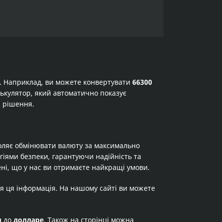
а. Наприклад, ви можете конвертувати
66300
алькулятор, який автоматично показує
і рішення.
оляє обмінювати валюту за максимально
огіями безпеки, гарантуючи надійність та
ні, що у нас ви отримаєте найкращі умови.
я ця інформація. На нашому сайті ви можете
ы
до
долларе
. Також на сторінці можна