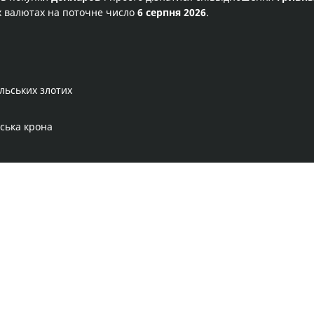
 валютах на поточне число
6 серпня 2026
.
льських злотих
еська крона
Правила сервісу
Політика конфіденційності