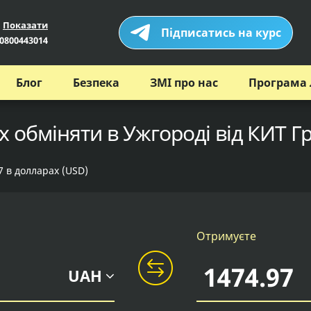
Показати
Підписатись на курс
0800443014
Блог
Безпека
ЗМІ про нас
Програма 
х обміняти в Ужгороді від КИТ Г
7 в долларах (USD)
Отримуєте
UAH