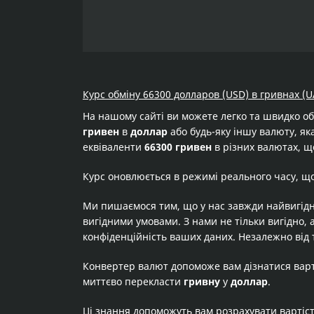
Курс обміну 66300 долларов (USD) в гривнах (U
На нашому сайті ви можете легко та швидко о
гривен
в
доллар
або будь-яку іншу валюту, яка
еквіваленти
66300 гривен
в різних валютах, щ
Курс оновлюється в режимі реального часу, щ
Ми пишаємося тим, що у нас завжди найвигідн
вигідними умовами. З нами не тільки вигідно, 
конфіденційність ваших даних. Незалежно від 
Конвертер валют допоможе вам дізнатися вар
миттєво перекласти
гривну
у
доллар
.
Ці знання допоможуть вам розрахувати вартіс